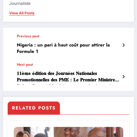
Journaliste
View All Posts
Previous post
Nigeria : un pari à haut coût pour attirer la
Formule 1
Next post
𝟏𝟏è𝐦𝐞 é𝐝𝐢𝐭𝐢𝐨𝐧 𝐝𝐞𝐬 𝐉𝐨𝐮𝐫𝐧é𝐞𝐬 𝐍𝐚𝐭𝐢𝐨𝐧𝐚𝐥𝐞𝐬
𝐏𝐫𝐨𝐦𝐨𝐭𝐢𝐨𝐧𝐧𝐞𝐥𝐥𝐞𝐬 𝐝𝐞𝐬 𝐏𝐌𝐄 : 𝐋𝐞 𝐏𝐫𝐞𝐦𝐢𝐞𝐫 𝐌𝐢𝐧𝐢𝐬𝐭𝐫𝐞
𝐑𝐨𝐛𝐞𝐫𝐭 𝐁𝐞𝐮𝐠𝐫é 𝐌𝐚𝐦𝐛é 𝐞𝐧𝐜𝐨𝐮𝐫𝐚𝐠𝐞 𝐥𝐞𝐬 𝐣𝐞𝐮𝐧𝐞𝐬 à
𝐥’𝐞𝐧𝐭𝐫𝐞𝐩𝐫𝐞𝐧𝐞𝐮𝐫𝐢𝐚𝐭
RELATED POSTS