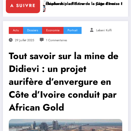
 leadership solidaire de la Côte d’Ivoire en Afrique
Éléphants : la FIF tourne la page Emerse Faé
Diplomatie mul
A SUIVRE
Actu
Dossiers
Economie
Portrait
Lebeni Koffi
29 Juillet 2025
1 Commentaires
Tout savoir sur la mine de
Didievi : un projet
aurifère d’envergure en
Côte d’Ivoire conduit par
African Gold