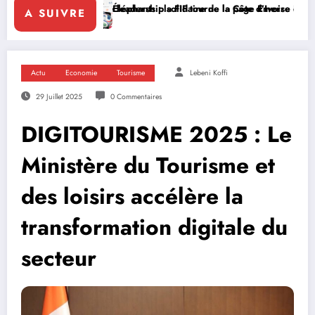
 leadership solidaire de la Côte d’Ivoire en Afrique
Éléphants : la FIF tourne la page Emerse Faé
Diplomatie mul
A SUIVRE
Actu
Economie
Tourisme
Lebeni Koffi
29 Juillet 2025
0 Commentaires
DIGITOURISME 2025 : Le
Ministère du Tourisme et
des loisirs accélère la
transformation digitale du
secteur