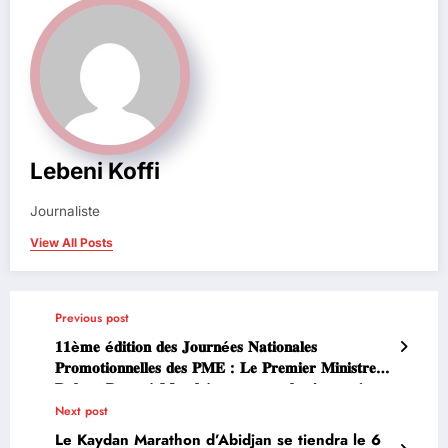
Lebeni Koffi
Journaliste
View All Posts
Previous post
𝟏𝟏è𝐦𝐞 é𝐝𝐢𝐭𝐢𝐨𝐧 𝐝𝐞𝐬 𝐉𝐨𝐮𝐫𝐧é𝐞𝐬 𝐍𝐚𝐭𝐢𝐨𝐧𝐚𝐥𝐞𝐬
𝐏𝐫𝐨𝐦𝐨𝐭𝐢𝐨𝐧𝐧𝐞𝐥𝐥𝐞𝐬 𝐝𝐞𝐬 𝐏𝐌𝐄 : 𝐋𝐞 𝐏𝐫𝐞𝐦𝐢𝐞𝐫 𝐌𝐢𝐧𝐢𝐬𝐭𝐫𝐞
𝐑𝐨𝐛𝐞𝐫𝐭 𝐁𝐞𝐮𝐠𝐫é 𝐌𝐚𝐦𝐛é 𝐞𝐧𝐜𝐨𝐮𝐫𝐚𝐠𝐞 𝐥𝐞𝐬 𝐣𝐞𝐮𝐧𝐞𝐬 à
𝐥’𝐞𝐧𝐭𝐫𝐞𝐩𝐫𝐞𝐧𝐞𝐮𝐫𝐢𝐚𝐭
Next post
Le Kaydan Marathon d’Abidjan se tiendra le 6