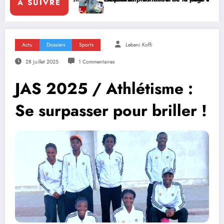
A SUIVRE
Actu
Dossiers
Sports
Lebeni Koffi
28 Juillet 2025
1 Commentaires
JAS 2025 / Athlétisme :
Se surpasser pour briller !