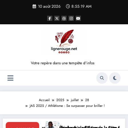
Aller
10 août 2026
8:55:20 AM
au
contenu
Votre repère dans une tempête d'infos
Accueil
2025
juillet
28
JAS 2025 / Athlétisme : Se surpasser pour briller !
le leadership solidaire de la Côte d’Ivoire en Afrique
Éléphants : la FIF tourne la page Emerse Faé
Diplomatie m