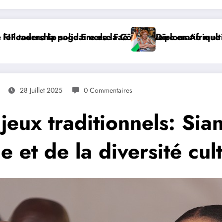
eba, SE Mme Nialé Kaba porte la voix de la Côte d’Ivoi
𝐉𝐎𝐉 𝐃𝐀𝐊𝐀𝐑 𝟐𝟎𝟐𝟔 : 𝐋𝐄𝐒 𝐀𝐓𝐇𝐋È𝐓𝐄𝐒 𝐈𝐕
28 Juillet 2025
0 Commentaires
 jeux traditionnels: Si
e et de la diversité cu