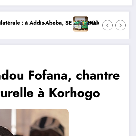
re et lance la construction de la nouvelle chancelleri
𝐎𝐈𝐑𝐈𝐄𝐍𝐒 𝐒’𝐈𝐌𝐏𝐑È𝐆𝐍𝐄𝐍𝐓 𝐃𝐄𝐒 𝐕𝐀𝐋𝐄𝐔𝐑𝐒 𝐃𝐄 𝐋’𝐎𝐋𝐘
DIPLOMATIE NUMÉRIQUE : LA CÔTE D’I
andou Fofana, chantre
lturelle à Korhogo