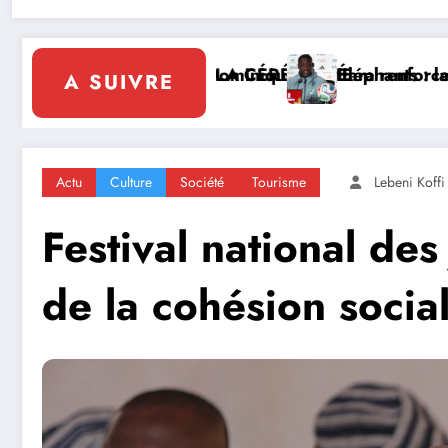
e de la Côte d’Ivoire en Afrique
Emerse Faé
Diplomatie multilatérale : à Addis-Ab
A SUIVRE
Actu
Culture
Société
Tourisme
Lebeni Koffi
Festival national des
de la cohésion social