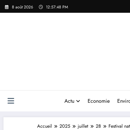
Aller
8 août 2026
12:57:51 PM
au
contenu
Actu
Economie
Envir
Accueil
2025
juillet
28
Festival na