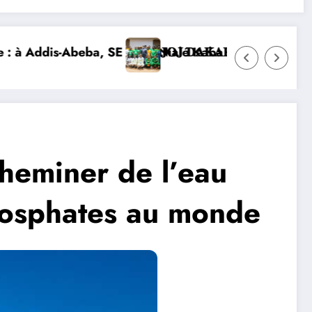
ôte d’Ivoire et lance la construction de la nouvelle c
𝐋È𝐓𝐄𝐒 𝐈𝐕𝐎𝐈𝐑𝐈𝐄𝐍𝐒 𝐒’𝐈𝐌𝐏𝐑È𝐆𝐍𝐄𝐍𝐓 𝐃𝐄𝐒 𝐕𝐀𝐋𝐄𝐔𝐑𝐒 
DIPLOMATIE NUMÉRIQUE : LA
cheminer de l’eau
hosphates au monde