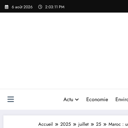
Aller
6 août 2026
2:03:14 PM
au
contenu
Actu
Economie
Envir
Accueil
2025
juillet
25
Maroc : u