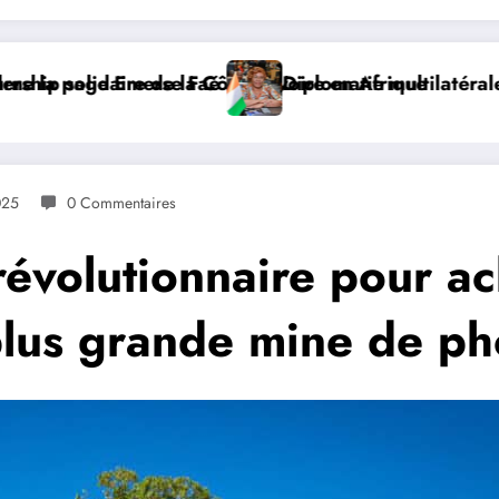
à Addis-Abeba, SE Mme Nialé Kaba porte la voix de la C
𝐉𝐎𝐉 𝐃𝐀𝐊𝐀𝐑 𝟐𝟎𝟐𝟔 : 𝐋𝐄𝐒 𝐀𝐓
025
0 Commentaires
révolutionnaire pour a
 plus grande mine de p