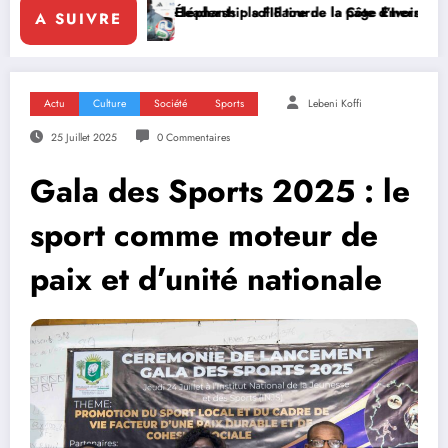
dership solidaire de la Côte d’Ivoire en Afrique
phants : la FIF tourne la page Emerse Faé
Diplomatie multilat
A SUIVRE
Actu
Culture
Société
Sports
Lebeni Koffi
25 Juillet 2025
0 Commentaires
Gala des Sports 2025 : le
sport comme moteur de
paix et d’unité nationale