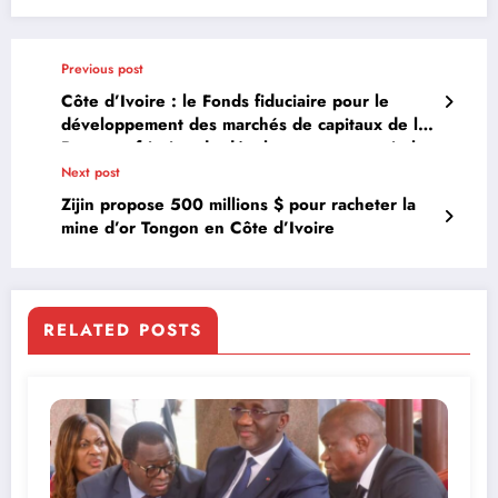
Previous post
Côte d’Ivoire : le Fonds fiduciaire pour le
développement des marchés de capitaux de la
Banque africaine de développement appuie la
mise en place d’une plateforme de
Next post
digitalisation des opérations d’appel public à
Zijin propose 500 millions $ pour racheter la
l’épargne
mine d’or Tongon en Côte d’Ivoire
RELATED POSTS