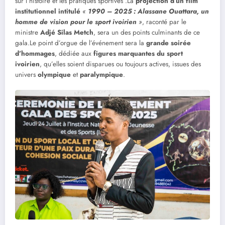
sur l’histoire et les pratiques sportives .La
projection d’un film
institutionnel intitulé
«
1990 – 2025 : Alassane Ouattara, un
homme de vision pour le sport ivoirien
»
, raconté par le
ministre
Adjé Silas Metch
, sera un des points culminants de ce
gala.Le point d’orgue de l’événement sera la
grande soirée
d’hommages
, dédiée aux
figures marquantes du sport
ivoirien
, qu’elles soient disparues ou toujours actives, issues des
univers
olympique
et
paralympique
.