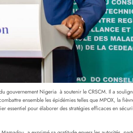
 gouvernement Nigeria à soutenir le CRSCM. Il a souligné 
combattre ensemble les épidémies telles que MPOX, la fièvre
er essentiel pour élaborer des stratégies efficaces en sécurit
dou, a exprimé sa gratitude envers les autorités, partena