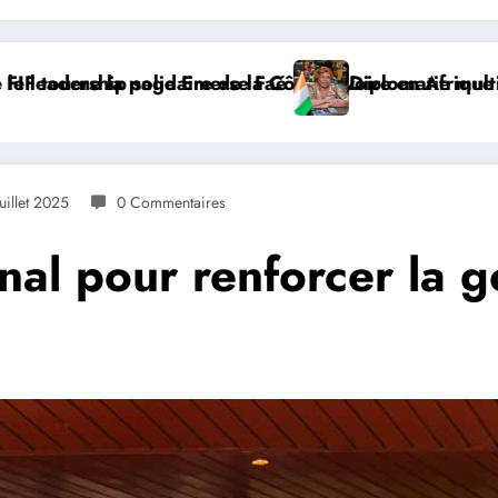
à Addis-Abeba, SE Mme Nialé Kaba porte la voix de la C
𝐉𝐎𝐉 𝐃𝐀𝐊𝐀𝐑 𝟐𝟎𝟐𝟔 : 𝐋𝐄𝐒 𝐀𝐓
uillet 2025
0 Commentaires
onal pour renforcer la 