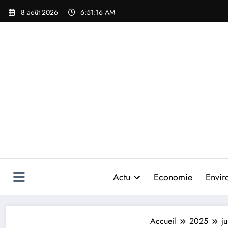
Aller
8 août 2026
6:51:19 AM
au
contenu
Actu
Economie
Envir
Accueil
2025
ju