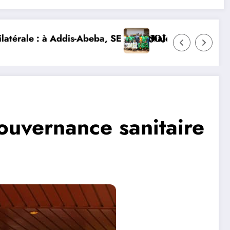
ôte d’Ivoire et lance la construction de la nouvelle c
𝐋È𝐓𝐄𝐒 𝐈𝐕𝐎𝐈𝐑𝐈𝐄𝐍𝐒 𝐒’𝐈𝐌𝐏𝐑È𝐆𝐍𝐄𝐍𝐓 𝐃𝐄𝐒 𝐕𝐀𝐋𝐄𝐔𝐑𝐒 
DIPLOMATIE NUMÉRIQUE : LA
gouvernance sanitaire