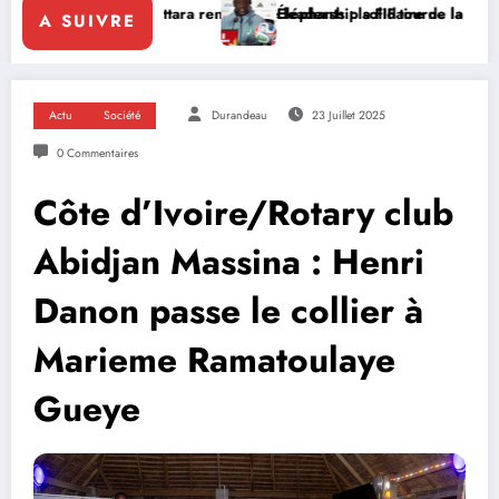
uattara renforce le leadership solidaire de la Côte d’Ivoire en Afriqu
Éléphants : la FIF tourne la page Emerse Faé
A SUIVRE
Actu
Société
Durandeau
23 Juillet 2025
0 Commentaires
Côte d’Ivoire/Rotary club
Abidjan Massina : Henri
Danon passe le collier à
Marieme Ramatoulaye
Gueye