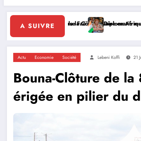
n Afrique
tie multilatérale : à Addis-Abeba, SE Mme Nialé Kaba p
𝐉𝐎𝐉 𝐃𝐀𝐊
A SUIVRE
Actu
Economie
Société
Lebeni Koffi
21 J
Bouna-Clôture de la 
érigée en pilier du 