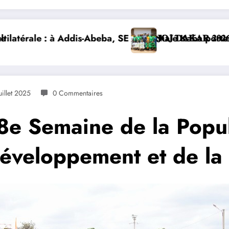
orte la voix de la Côte d’Ivoire et lance la construct
𝐀𝐑 𝟐𝟎𝟐𝟔 : 𝐋𝐄𝐒 𝐀𝐓𝐇𝐋È𝐓𝐄𝐒 𝐈𝐕𝐎𝐈𝐑𝐈𝐄𝐍𝐒 𝐒’𝐈𝐌𝐏𝐑È𝐆𝐍
DIPLOMATIE
uillet 2025
0 Commentaires
8e Semaine de la Popul
développement et de la