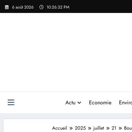
Aller
6 août 2026
10:26:34 PM
au
contenu
Actu
Economie
Envir
Accueil
2025
juillet
21
Boun