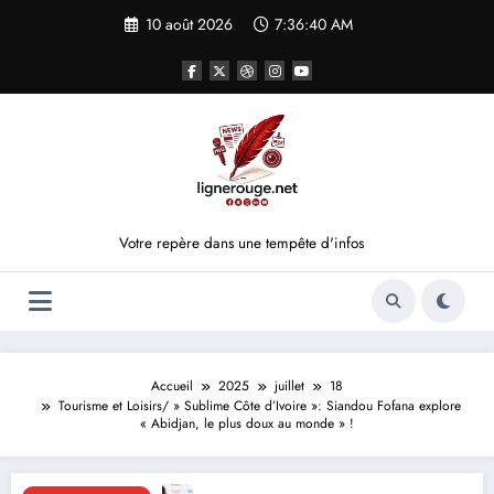
Aller
10 août 2026
7:36:41 AM
au
contenu
Votre repère dans une tempête d'infos
Accueil
2025
juillet
18
Tourisme et Loisirs/ » Sublime Côte d’Ivoire »: Siandou Fofana explore
« Abidjan, le plus doux au monde » !