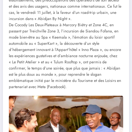
établissements, des préoccupations des opérateurs de son secteur
et des avis des usagers, nationaux comme internationaux. Ce fut le
cas, le vendredi 11 juillet, à la faveur d’un road-trip urbain, une
incursion dans « Abidjan By Night ».
De Cocody Les Deux-Plateaux à Marcory Biétry et Zone 4C, en
passant par Treichville Zone 3, l’incursion de Siandou Fofana, en
mode bien-être au Spa « Keemala », l’émotion du loisir sportif
automobile au « SuperKart », la découverte d’un style
d’hébergement innovant à l’Appart’hôtel « Inno Plaza », ou encore
les expériences gustatives et d’ambiance nocturne enjouée, chez
« Le Petit Atelier » et au « Tulum Rooftop », ont permis de
confirmer, le temps d’une soirée, que plus que jamais : « Abidjan
est le plus doux au monde », pour reprendre le slogan
emblématique initié par le ministère du Tourisme et des Loisirs en
partenariat avec Meta (Facebook).