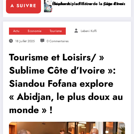
eadership solidaire de la Côte d’Ivoire en Afrique
Éléphants : la FIF tourne la page Emerse Faé
Diplomatie multi
A SUIVRE
Actu
Economie
Tourisme
Lebeni Koffi
18 Juillet 2025
0 Commentaires
Tourisme et Loisirs/ »
Sublime Côte d’Ivoire »:
Siandou Fofana explore
« Abidjan, le plus doux au
monde » !