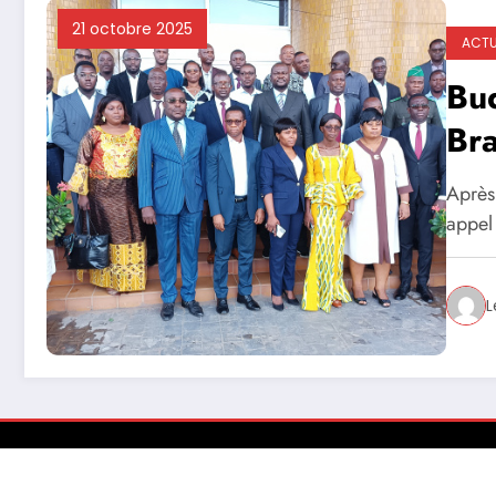
21 octobre 2025
ACT
Bud
Bra
tog
Après
appel
L
Actu
Economie