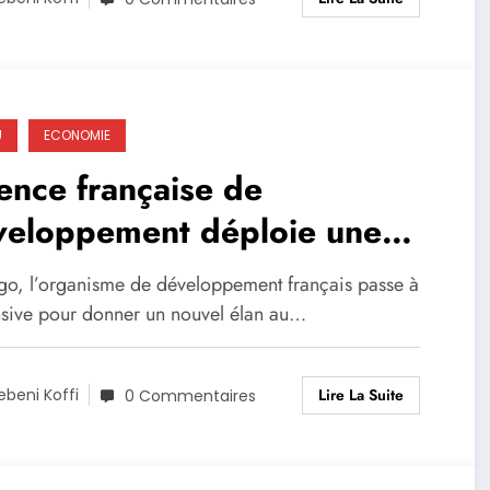
U
ECONOMIE
nce française de
veloppement déploie une
veloppe verte de 60 000 €
go, l’organisme de développement français passe à
r les coopératives
ensive pour donner un nouvel élan au…
aoyères équitables au Togo
Lire La Suite
ebeni Koffi
0 Commentaires