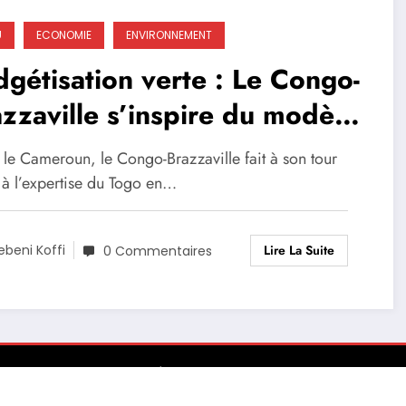
U
ECONOMIE
ENVIRONNEMENT
gétisation verte : Le Congo-
zzaville s’inspire du modèle
olais
 le Cameroun, le Congo-Brazzaville fait à son tour
 à l’expertise du Togo en…
Lire La Suite
ebeni Koffi
0 Commentaires
Environnement
Grands Genres
Sports
Tourisme
Site conçu par EcofinanceCI | Powered By
SpiceThemes