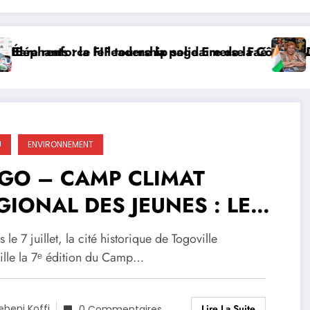
e le leadership solidaire de la Côte d’Ivoire en Afriq
 la FIF tourne la page Emerse Faé
Diplomatie mu
U
ENVIRONNEMENT
GO – CAMP CLIMAT
GIONAL DES JEUNES : LE
ICCE PORTE LA VOIX DE
 le 7 juillet, la cité historique de Togoville
 CÔTE D’IVOIRE À
ille la 7ᵉ édition du Camp…
GOVILLE
Lire La Suite
ebeni Koffi
0 Commentaires