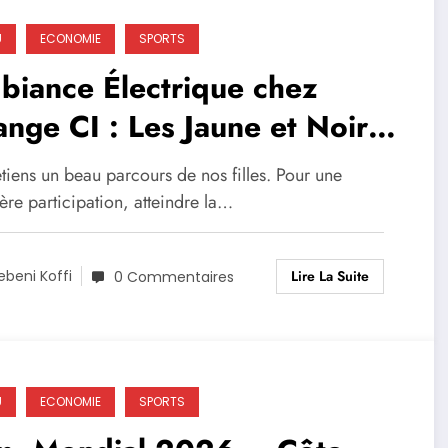
U
ECONOMIE
SPORTS
biance Électrique chez
nge CI : Les Jaune et Noir
èbrent le Parcours des
etiens un beau parcours de nos filles. Pour une
mosas
re participation, atteindre la…
Lire La Suite
ebeni Koffi
0 Commentaires
U
ECONOMIE
SPORTS