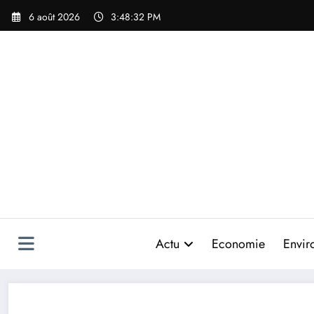
Aller
6 août 2026
3:48:33 PM
au
contenu
Actu
Economie
Envir