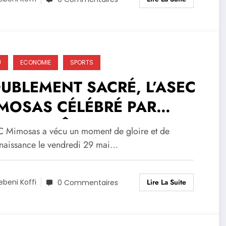
U
ECONOMIE
SPORTS
UBLEMENT SACRÉ, L’ASEC
MOSAS CÉLÉBRÉ PAR
ANGE CÔTE D’IVOIRE
C Mimosas a vécu un moment de gloire et de
naissance le vendredi 29 mai…
Lire La Suite
ebeni Koffi
0 Commentaires