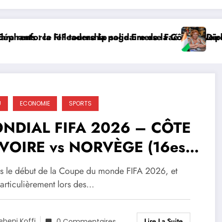
adership solidaire de la Côte d’Ivoire en Afrique
F tourne la page Emerse Faé
Diplomatie multilaté
U
ECONOMIE
SPORTS
NDIAL FIFA 2026 – CÔTE
IVOIRE vs NORVÈGE (16es
 FINALE) : LE VILLAGE
s le début de la Coupe du monde FIFA 2026, et
ANGE DU VALLON A SORTI
particulièrement lors des…
 GRAND JEU
Lire La Suite
ebeni Koffi
0 Commentaires