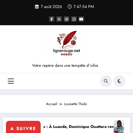
Aller
7 août 2026
7:47:54 PM
au
contenu
Votre repère dans une tempête d'infos
Accueil
Louisette Thobi
A CÉRÉMONIE
voire
lomatie d’influence : À Luanda, Dominique Ouattara renforce le leaders
Éléphan
A SUIVRE