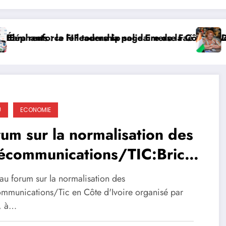
nforce le leadership solidaire de la Côte d’Ivoire en
ants : la FIF tourne la page Emerse Faé
Diplomat
U
ECONOMIE
um sur la normalisation des
lécommunications/TIC:Brice
ssi (Pdt de L’APEC-CI)
 au forum sur la normalisation des
sente l’économie circulaire
ommunications/Tic en Côte d'Ivoire organisé par
i, à…
 experts