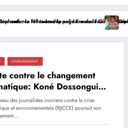
force le leadership solidaire de la Côte d’Ivoire en 
nts : la FIF tourne la page Emerse Faé
Diplomati
U
ENVIRONNEMENT
te contre le changement
matique: Koné Dossongui
utien une campagne de
eau des journalistes ivoiriens contre la crise
sibilisation dans le Nord
tique et environnementale (RJICCE) poursuit son
gement…
irien