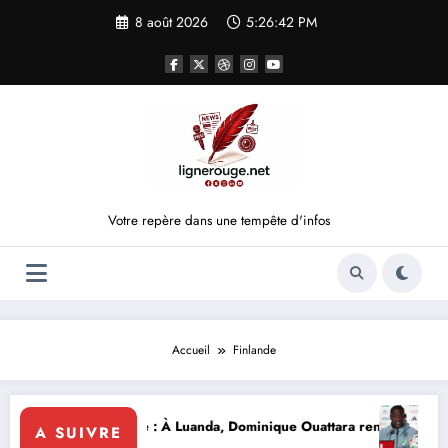
Aller
8 août 2026
5:26:42 PM
au
contenu
Votre repère dans une tempête d'infos
Accueil
Finlande
A CÉRÉMONIE
voire
lomatie d’influence : À Luanda, Dominique Ouattara renforce le leaders
Éléphan
A SUIVRE