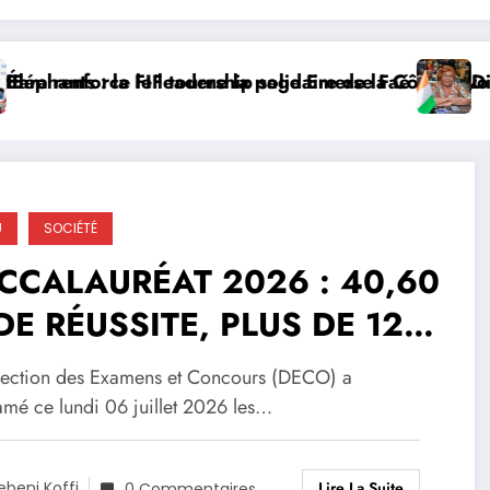
force le leadership solidaire de la Côte d’Ivoire en A
nts : la FIF tourne la page Emerse Faé
Diplomati
U
SOCIÉTÉ
CCALAURÉAT 2026 : 40,60
DE RÉUSSITE, PLUS DE 122
0 NOUVEAUX BACHELIERS
rection des Examens et Concours (DECO) a
 CÔTE D’IVOIRE !
amé ce lundi 06 juillet 2026 les…
Lire La Suite
ebeni Koffi
0 Commentaires