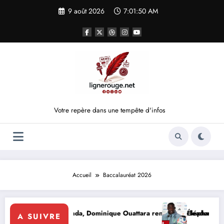
Aller
9 août 2026
7:01:50 AM
au
contenu
Votre repère dans une tempête d'infos
Accueil
Baccalauréat 2026
MONIE
d’influence : À Luanda, Dominique Ouattara renforce le leadership soli
Éléphants : la 
A SUIVRE