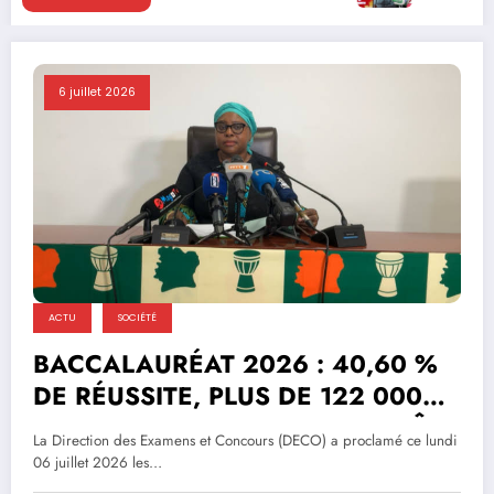
6 juillet 2026
ACTU
SOCIÉTÉ
BACCALAURÉAT 2026 : 40,60 %
DE RÉUSSITE, PLUS DE 122 000
NOUVEAUX BACHELIERS EN CÔTE
La Direction des Examens et Concours (DECO) a proclamé ce lundi
D’IVOIRE !
06 juillet 2026 les…