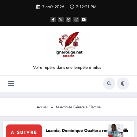
Aller
7 août 2026
2:12:21 PM
au
contenu
Votre repère dans une tempête d'infos
Accueil
Assemblée Générale Elective
ONIE
influence : À Luanda, Dominique Ouattara renforce le leadership solid
Éléphants : la F
A SUIVRE