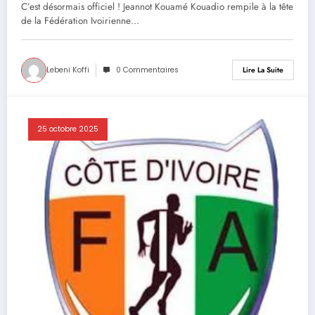
C’est désormais officiel ! Jeannot Kouamé Kouadio rempile à la tête
de la Fédération Ivoirienne…
Lebeni Koffi
0 Commentaires
Lire La Suite
25 octobre 2025