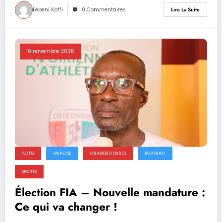
Lebeni Koffi
0 Commentaires
Lire La Suite
10 novembre 2025
ACTU
ANALYSE
GRANDS GENRES
PORTRAIT
SPORTS
Élection FIA – Nouvelle mandature :
Ce qui va changer !