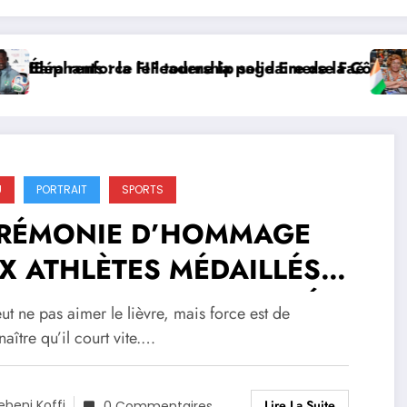
 renforce le leadership solidaire de la Côte d’Ivoire 
éphants : la FIF tourne la page Emerse Faé
Diplo
U
PORTRAIT
SPORTS
RÉMONIE D’HOMMAGE
X ATHLÈTES MÉDAILLÉS
 1ER SEMESTRE 2026L’ÉTAT
t ne pas aimer le lièvre, mais force est de
LÈBRE LES HÉROS DE
aître qu’il court vite.…
AMF-CI
Lire La Suite
ebeni Koffi
0 Commentaires