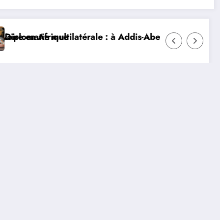
en Afrique
matie multilatérale : à Addis-Abeba, SE Mme Nialé Kaba
𝐉𝐎𝐉 𝐃𝐀