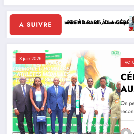
IN CLAUDE DANHO PREND PART À LA CÉRÉMONIE
éphants de Côte d’Ivoire
Diplomatie d’influence : À Luanda, Dominique Ouattara
Él
A SUIVRE
3 juin 2026
ACT
CÉ
AU
DU
On peu
CÉ
reconn
L’
L