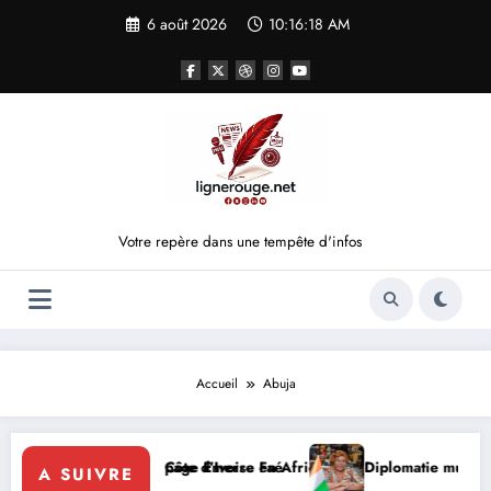
Aller
6 août 2026
10:16:18 AM
au
contenu
Votre repère dans une tempête d'infos
Accueil
Abuja
solidaire de la Côte d’Ivoire en Afrique
 la FIF tourne la page Emerse Faé
Diplomatie multilatérale :
A SUIVRE