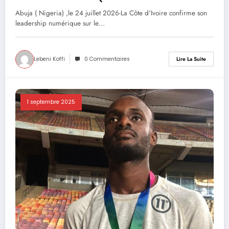
DOUBLE SUCCÈS AU NIGERIA
Abuja ( Nigeria) ,le 24 juillet 2026-La Côte d'Ivoire confirme son
leadership numérique sur le…
Lebeni Koffi
0 Commentaires
Lire La Suite
1 septembre 2025