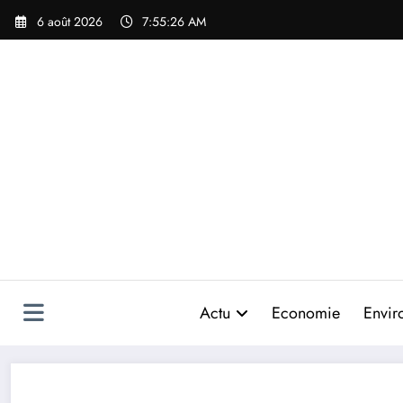
Aller
6 août 2026
7:55:26 AM
au
contenu
Actu
Economie
Envir