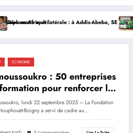
e en Afrique
lomatie multilatérale : à Addis-Abeba, SE Mme Nialé Ka
𝐉𝐎𝐉 𝐃
U
ECONOMIE
oussoukro : 50 entreprises
formation pour renforcer la
te anti-corruption
ssoukro, lundi 22 septembre 2025 – La Fondation
 Houphouët-Boigny a servi de cadre au…
Lire La Suite
ebeni Koffi
0 Commentaires