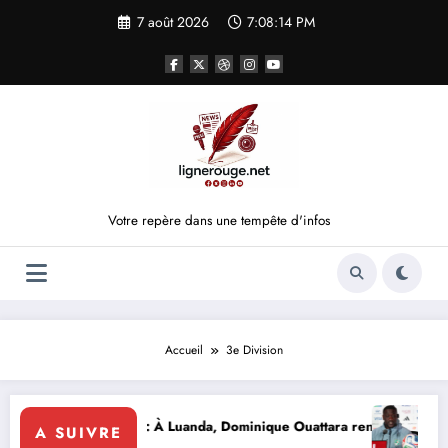
Aller
7 août 2026
7:08:14 PM
au
contenu
Votre repère dans une tempête d'infos
Accueil
3e Division
 CÉRÉMONIE
oire
omatie d’influence : À Luanda, Dominique Ouattara renforce le leadersh
Éléphant
A SUIVRE