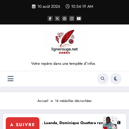
Aller
10 août 2026
10:54:19 AM
au
contenu
Votre repère dans une tempête d'infos
Accueil
14 médailles décrochées
CÉRÉMONIE
ire
atie d’influence : À Luanda, Dominique Ouattara renforce le leadershi
Éléphants
A SUIVRE